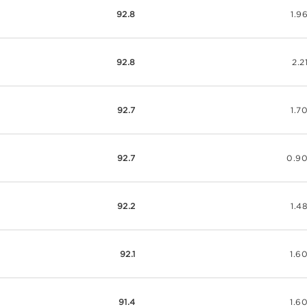
92.8
1.9
92.8
2.2
92.7
1.7
92.7
0.9
92.2
1.4
92.1
1.6
91.4
1.6