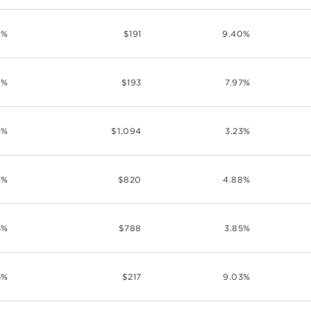
4%
$191
9.40%
0%
$193
7.97%
4%
$1,094
3.23%
4%
$820
4.88%
3%
$788
3.85%
5%
$217
9.03%