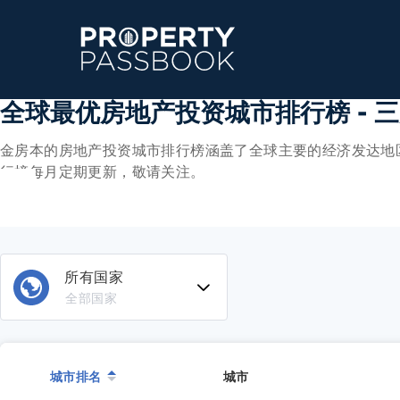
全球最优房地产投资城市排行榜 - 三月
金房本的房地产投资城市排行榜涵盖了全球主要的经济发达地
行榜每月定期更新，敬请关注。
城市排名
城市