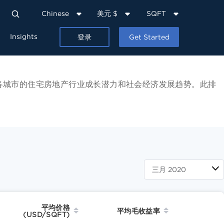
Chinese
美元 $
SQFT
Insights
登录
Get Started
各城市的住宅房地产行业成长潜力和社会经济发展趋势。此排
平均价格
平均毛收益率
(USD/SQFT)