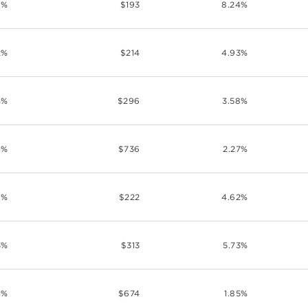
8%
$193
8.24%
2%
$214
4.93%
4%
$296
3.58%
1%
$736
2.27%
6%
$222
4.62%
3%
$313
5.73%
1%
$674
1.85%