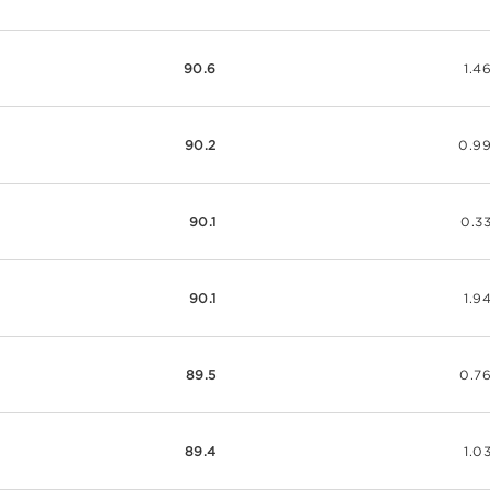
90.6
1.4
90.2
0.9
90.1
0.3
90.1
1.9
89.5
0.7
89.4
1.0