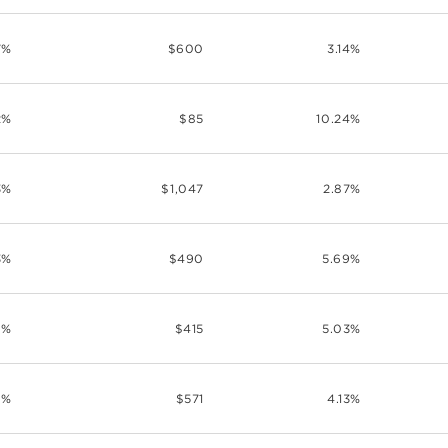
7%
$600
3.14%
2%
$85
10.24%
3%
$1,047
2.87%
3%
$490
5.69%
8%
$415
5.03%
0%
$571
4.13%