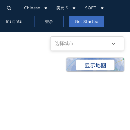
Chinese
美元 $
SQFT
Insights
登录
Get Started