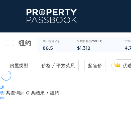
纽约
城市得分
平均价格($/SQFT)
平均
86.5
$1,312
4.
房屋类型
价格 / 平方英尺
起售价
优
加
载
共查询到 0 条结果
• 纽约
中