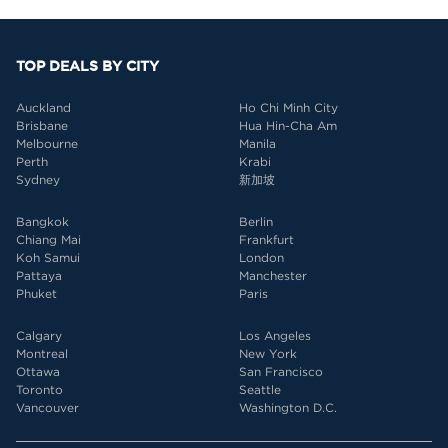
TOP DEALS BY CITY
Auckland
Ho Chi Minh City
Brisbane
Hua Hin-Cha Am
Melbourne
Manila
Perth
Krabi
Sydney
新加坡
Bangkok
Berlin
Chiang Mai
Frankfurt
Koh Samui
London
Pattaya
Manchester
Phuket
Paris
Calgary
Los Angeles
Montreal
New York
Ottawa
San Francisco
Toronto
Seattle
Vancouver
Washington D.C.